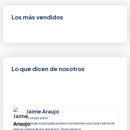
Los más vendidos
Lo que dicen de nosotros
Jaime Araujo
Comprador
En la asesoría personalizada pudieron brindarme soluciones eficiente
Mis ve
para la compra de mis repuestos. Buen servicio
tiene 