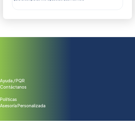
negoci
Ayuda / PQR
Contáctanos
Políticas
Asesoría Personalizada